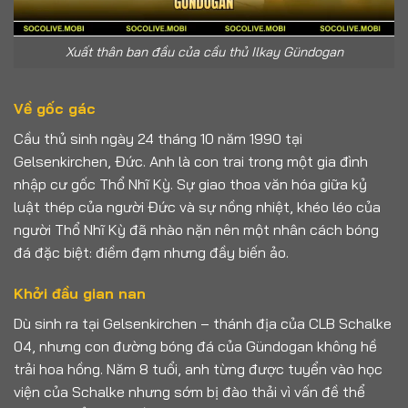
Xuất thân ban đầu của cầu thủ Ilkay Gündogan
Về gốc gác
Cầu thủ sinh ngày 24 tháng 10 năm 1990 tại
Gelsenkirchen, Đức. Anh là con trai trong một gia đình
nhập cư gốc Thổ Nhĩ Kỳ. Sự giao thoa văn hóa giữa kỷ
luật thép của người Đức và sự nồng nhiệt, khéo léo của
người Thổ Nhĩ Kỳ đã nhào nặn nên một nhân cách bóng
đá đặc biệt: điềm đạm nhưng đầy biến ảo.
Khởi đầu gian nan
Dù sinh ra tại Gelsenkirchen – thánh địa của CLB Schalke
04, nhưng con đường bóng đá của Gündogan không hề
trải hoa hồng. Năm 8 tuổi, anh từng được tuyển vào học
viện của Schalke nhưng sớm bị đào thải vì vấn đề thể