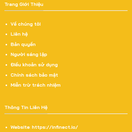
Trang Giới Thiệu
Về chúng tôi
Liên hệ
Bản quyền
Người sáng lập
Điều khoản sử dụng
Chính sách bảo mật
Miễn trừ trách nhiệm
Thông Tin Liên Hệ
Website
:
https://infinect.io/