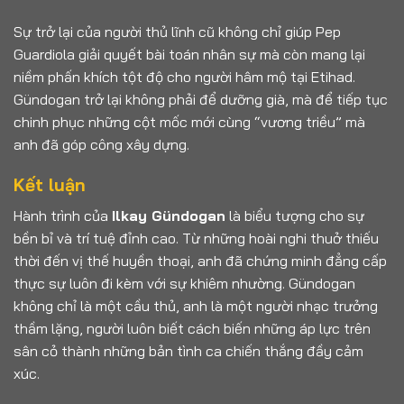
Sự trở lại của người thủ lĩnh cũ không chỉ giúp Pep
Guardiola giải quyết bài toán nhân sự mà còn mang lại
niềm phấn khích tột độ cho người hâm mộ tại Etihad.
Gündogan trở lại không phải để dưỡng già, mà để tiếp tục
chinh phục những cột mốc mới cùng “vương triều” mà
anh đã góp công xây dựng.
Kết luận
Hành trình của
Ilkay Gündogan
là biểu tượng cho sự
bền bỉ và trí tuệ đỉnh cao. Từ những hoài nghi thuở thiếu
thời đến vị thế huyền thoại, anh đã chứng minh đẳng cấp
thực sự luôn đi kèm với sự khiêm nhường. Gündogan
không chỉ là một cầu thủ, anh là một người nhạc trưởng
thầm lặng, người luôn biết cách biến những áp lực trên
sân cỏ thành những bản tình ca chiến thắng đầy cảm
xúc.