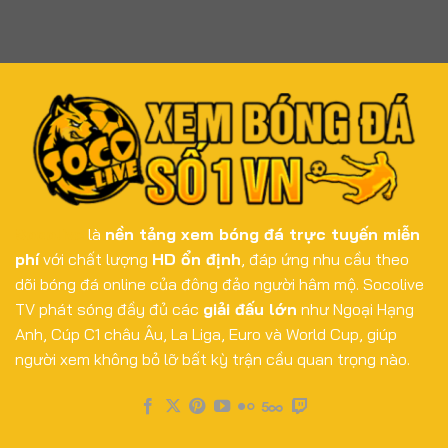
“Bộ
Özil
luận
Não”
–
ở
Vĩ
Hành
Tiểu
Đại
Trình
Sử
Của
Claudio
“Phù
Bravo
Thủy”
–
Người
Thủ
Đức
Môn
Thép
Của
Bóng
Đá
Chile
Socolive
là
nền tảng xem bóng đá trực tuyến miễn
phí
với chất lượng
HD ổn định
, đáp ứng nhu cầu theo
dõi bóng đá online của đông đảo người hâm mộ. Socolive
TV phát sóng đầy đủ các
giải đấu lớn
như Ngoại Hạng
Anh, Cúp C1 châu Âu, La Liga, Euro và World Cup, giúp
người xem không bỏ lỡ bất kỳ trận cầu quan trọng nào.