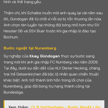
hình và thể trạng yếu.
Thậm chí, khi Schalke muốn mời anh quay lại vài năm sau
đó, Gündogan đã từ chối vì nỗi sợ bị tổn thương lần nữa.
Anh chọn rèn luyện tại những đội bóng nhỏ hơn như SV
Hessler 06 và SSV Buer trước khi gia nhập lò đào tạo
Bochum.
Bước ngoặt tại Nuremberg
Sự nghiệp của
Ilkay Gündogan
thực sự bước sang
trang mới khi anh gia nhập FC Nürnberg vào năm 2009.
Tại đây, dưới sự dẫn dắt của HLV Dieter Hecking, chàng
trai trẻ Gelsenkirchen đã bộc lộ nhãn quan chiến thuật
khác biệt. Anh trở thành linh hồn trong lối chơi của
Nuremberg, giúp đội bóng trụ hạng thành công tại
Bundesliga.
Xem thêm:
CLB Hoffenheim - Bước Ngoặt Lớn