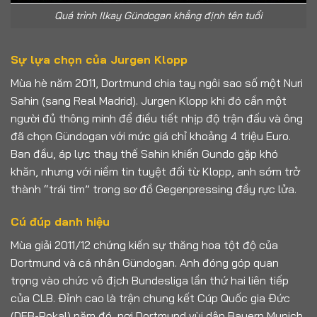
Quá trình Ilkay Gündogan khẳng định tên tuổi
Sự lựa chọn của Jurgen Klopp
Mùa hè năm 2011, Dortmund chia tay ngôi sao số một Nuri
Sahin (sang Real Madrid). Jurgen Klopp khi đó cần một
người đủ thông minh để điều tiết nhịp độ trận đấu và ông
đã chọn Gündogan với mức giá chỉ khoảng 4 triệu Euro.
Ban đầu, áp lực thay thế Sahin khiến Gundo gặp khó
khăn, nhưng với niềm tin tuyệt đối từ Klopp, anh sớm trở
thành “trái tim” trong sơ đồ Gegenpressing đầy rực lửa.
Cú đúp danh hiệu
Mùa giải 2011/12 chứng kiến sự thăng hoa tột độ của
Dortmund và cá nhân Gündogan. Anh đóng góp quan
trọng vào chức vô địch Bundesliga lần thứ hai liên tiếp
của CLB. Đỉnh cao là trận chung kết Cúp Quốc gia Đức
(DFB-Pokal) năm đó, nơi Dortmund vùi dập Bayern Munich